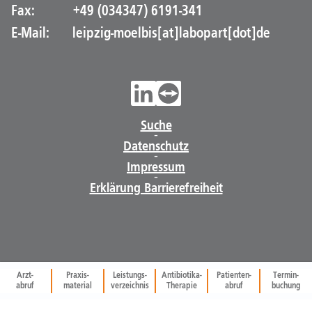
Fax:
+49 (034347) 6191-341
E-Mail:
leipzig-moelbis[at]labopart[dot]de
Suche
-
Datenschutz
-
Impressum
-
Erklärung Barrierefreiheit
Arzt-
Praxis-
Leistungs-
Antibiotika-
Patienten-
Termin-
abruf
material
verzeichnis
Therapie
abruf
buchung