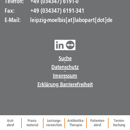
Telefon:
+49 (034347) 6191-0
Fax:
+49 (034347) 6191-341
E-Mail:
leipzig-moelbis[at]labopart[dot]de
Suche
-
Datenschutz
-
Impressum
-
Erklärung Barrierefreiheit
Arzt-
Praxis-
Leistungs-
Antibiotika-
Patienten-
Termin-
abruf
material
verzeichnis
Therapie
abruf
buchung