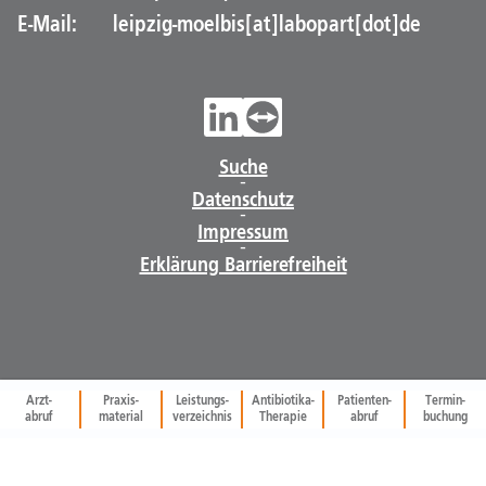
E-Mail:
leipzig-moelbis[at]labopart[dot]de
Suche
-
Datenschutz
-
Impressum
-
Erklärung Barrierefreiheit
Arzt-
Praxis-
Leistungs-
Antibiotika-
Patienten-
Termin-
abruf
material
verzeichnis
Therapie
abruf
buchung