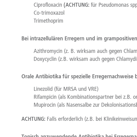
(ACHTUNG:
Ciprofloxacin
für Pseudomonas spp. 
Co-trimoxazol
Trimethoprim
Bei intrazellulären Erregern und im grampositiv
Azithromycin (z. B. wirksam auch gegen Chla
Doxycyclin (z.B. wirksam auch gegen Chlamydia
Orale Antibiotika für spezielle Erregernachweise
Linezolid (für MRSA und VRE)
Rifampicin (als Kombinationspartner bei z.B. o
Mupirocin (als Nasensalbe zur Dekolonisatio
ACHTUNG:
Falls erforderlich (z.B. bei Klinikeinweis
Topisch anzuwendende Antibiotika bei Erregerna