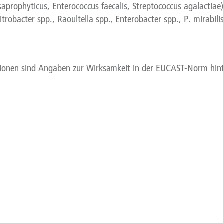
 saprophyticus, Enterococcus faecalis, Streptococcus agalactiae)
Citrobacter spp., Raoultella spp., Enterobacter spp., P. mirabilis
tionen sind Angaben zur Wirksamkeit in der EUCAST-Norm hint