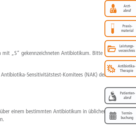
Arzt-
abruf
Praxis-
material
Leistungs-
verzeichnis
m mit „S“ gekennzeichneten Antibiotikum. Bitte
Antibiotika-
Therapie
Antibiotika-Sensitivitätstest-Komitees (NAK) der
Patienten-
abruf
genüber einem bestimmten Antibiotikum in üblicher
Termin-
buchung
n.