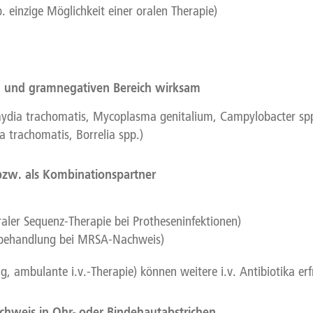
einzige Möglichkeit einer oralen Therapie)
en und gramnegativen Bereich wirksam
mydia trachomatis, Mycoplasma genitalium, Campylobacter spp
 trachomatis, Borrelia spp.)
 bzw. als Kombinationspartner
raler Sequenz-Therapie bei Protheseninfektionen)
nsbehandlung bei MRSA-Nachweis)
ung, ambulante i.v.-Therapie) können weitere i.v. Antibiotika er
chweis in Ohr- oder Bindehautabstrichen