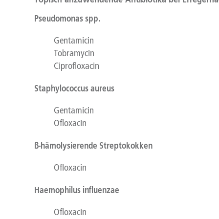
Pseudomonas spp.
Gentamicin
Tobramycin
Ciprofloxacin
Staphylococcus aureus
Gentamicin
Ofloxacin
ß-hämolysierende Streptokokken
Ofloxacin
Haemophilus influenzae
Ofloxacin